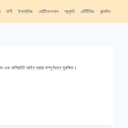
া
বাণী
ইসলামিক
মোটিভেশনাল
প্রকৃতি
এটিটিউড
জন্মদিন
এবং কপিরাইট আইন দ্বারা সম্পূর্ণভাবে সুরক্ষিত।